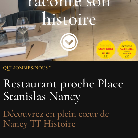
r
a
c
o
n
t
e
s
o
n
h
i
s
t
o
i
r
e
QUI SOMMES-NOUS ?
Restaurant proche Place
Stanislas Nancy
Découvrez en plein cœur de
Nancy TT Histoire