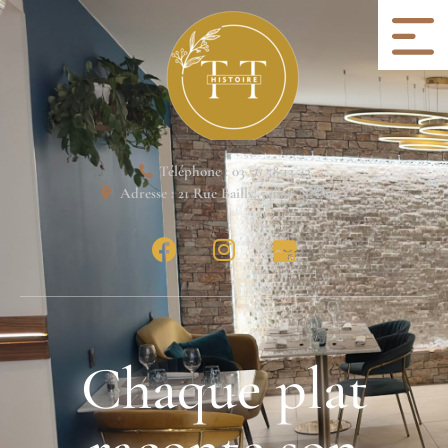
Téléphone : 03 56 58 13 43
Adresse : 21 Rue Bailly, 54000 NANCY
C
h
a
q
u
e
p
l
a
t